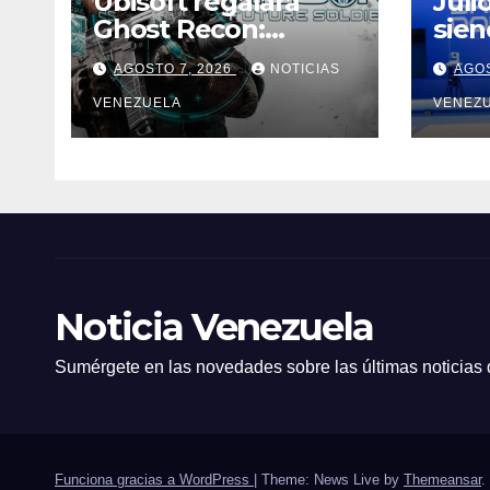
Ubisoft regalará
Juli
Ghost Recon:
sien
Future Soldier hasta
Jue
AGOSTO 7, 2026
NOTICIAS
AGOS
la próxima semana
Cen
VENEZUELA
VENEZ
Noticia Venezuela
Sumérgete en las novedades sobre las últimas noticias
Funciona gracias a WordPress
|
Theme: News Live by
Themeansar
.