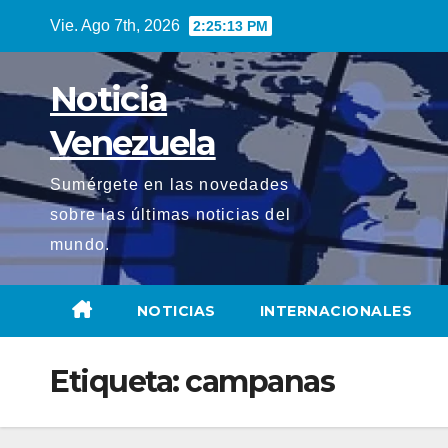
Saltar
Vie. Ago 7th, 2026
2:25:14 PM
al
contenido
Noticia
Venezuela
Sumérgete en las novedades
sobre las últimas noticias del
mundo.
NOTICIAS
INTERNACIONALES
Etiqueta:
campanas