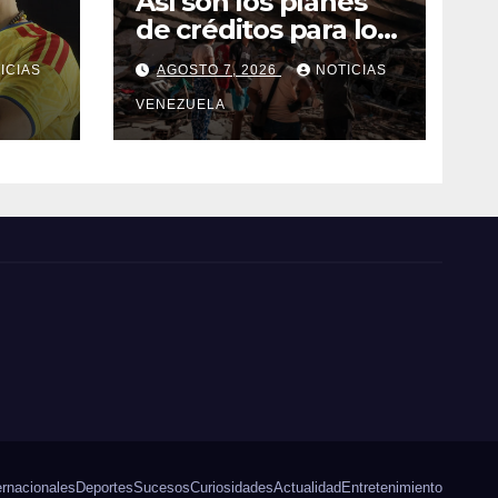
Así son los planes
de créditos para los
damnificados de los
ICIAS
AGOSTO 7, 2026
NOTICIAS
terremotos
rnar
VENEZUELA
ernacionales
Deportes
Sucesos
Curiosidades
Actualidad
Entretenimiento