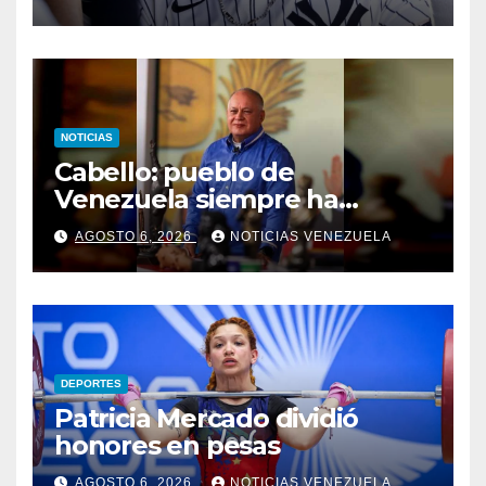
NOTICIAS
Cabello: pueblo de
Venezuela siempre ha
acudido a todos los llamados
AGOSTO 6, 2026
NOTICIAS VENEZUELA
al diálogo
DEPORTES
Patricia Mercado dividió
honores en pesas
AGOSTO 6, 2026
NOTICIAS VENEZUELA