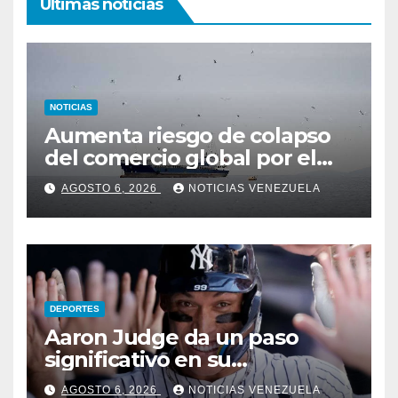
Ultimas noticias
NOTICIAS
Aumenta riesgo de colapso
del comercio global por el
cierre del estrecho de Ormuz
AGOSTO 6, 2026
NOTICIAS VENEZUELA
DEPORTES
Aaron Judge da un paso
significativo en su
rehabilitación
AGOSTO 6, 2026
NOTICIAS VENEZUELA