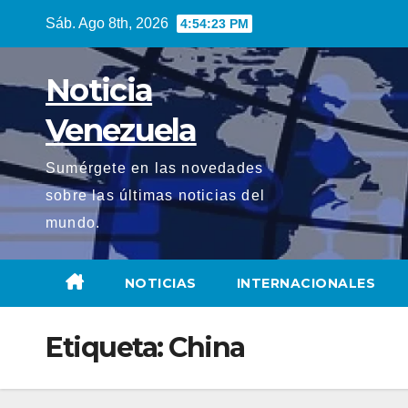
Saltar
Sáb. Ago 8th, 2026
4:54:24 PM
al
contenido
Noticia
Venezuela
Sumérgete en las novedades
sobre las últimas noticias del
mundo.
NOTICIAS
INTERNACIONALES
Etiqueta:
China