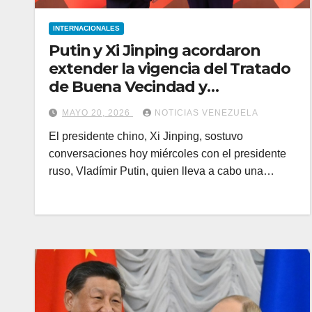
INTERNACIONALES
Putin y Xi Jinping acordaron
extender la vigencia del Tratado
de Buena Vecindad y
Cooperación Amistosa entre
MAYO 20, 2026
NOTICIAS VENEZUELA
China y Rusia
El presidente chino, Xi Jinping, sostuvo
conversaciones hoy miércoles con el presidente
ruso, Vladímir Putin, quien lleva a cabo una…