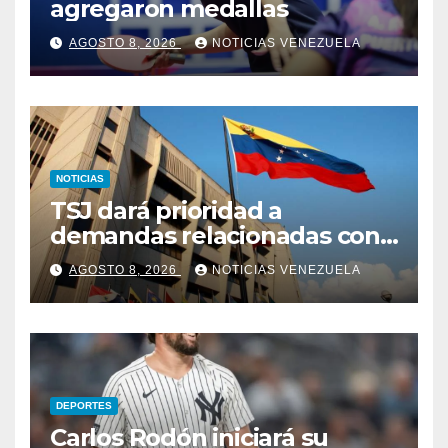
agregaron medallas
AGOSTO 8, 2026
NOTICIAS VENEZUELA
NOTICIAS
TSJ dará prioridad a
demandas relacionadas con
bienes afectados por los
AGOSTO 8, 2026
NOTICIAS VENEZUELA
terremotos
DEPORTES
Carlos Rodón iniciará su