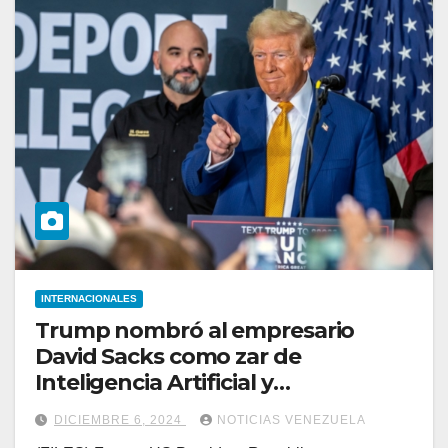
INTERNACIONALES
Trump nombró al empresario
David Sacks como zar de
Inteligencia Artificial y
criptomonedas
DICIEMBRE 6, 2024
NOTICIAS VENEZUELA