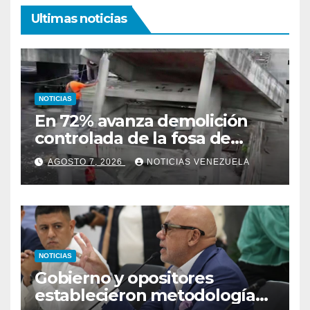
Ultimas noticias
NOTICIAS
En 72% avanza demolición
controlada de la fosa de
ascensores en la Torre de
AGOSTO 7, 2026
NOTICIAS VENEZUELA
David
NOTICIAS
Gobierno y opositores
establecieron metodología