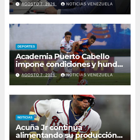
para el proceso de diálogo en
AGOSTO 7, 2026
NOTICIAS VENEZUELA
Venezuela
DEPORTES
Academia Puerto Cabello
impone condiciones y hunde
al Caracas FC
AGOSTO 7, 2026
NOTICIAS VENEZUELA
NOTICIAS
Acuña Jr continúa
alimentando su producción