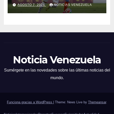
al Caracas FC
AGOSTO 7, 2026
NOTICIAS VENEZUELA
Noticia Venezuela
Sumérgete en las novedades sobre las últimas noticias del
mundo.
Funciona gracias a WordPress
|
Theme: News Live by
Themeansar
.