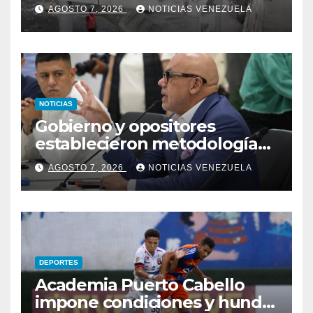
ascensores en la Torre de
AGOSTO 7, 2026
NOTICIAS VENEZUELA
David
NOTICIAS
Gobierno y opositores
establecieron metodología
para el proceso de diálogo en
AGOSTO 7, 2026
NOTICIAS VENEZUELA
Venezuela
DEPORTES
Academia Puerto Cabello
impone condiciones y hunde