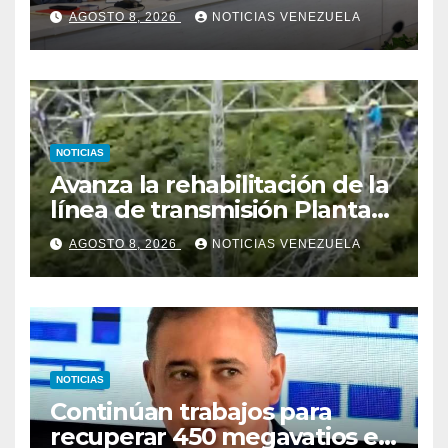
delegación de la Asamblea
AGOSTO 8, 2026
NOTICIAS VENEZUELA
Nacional de 2015
NOTICIAS
Avanza la rehabilitación de la
línea de transmisión Planta
Centro – Yaracuy
AGOSTO 8, 2026
NOTICIAS VENEZUELA
NOTICIAS
Continúan trabajos para
recuperar 450 megavatios en