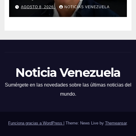
Termocarabobo tras sismos
AGOSTO 8, 2026
NOTICIAS VENEZUELA
Noticia Venezuela
Sumérgete en las novedades sobre las últimas noticias del
mundo.
Funciona gracias a WordPress
|
Theme: News Live by
Themeansar
.