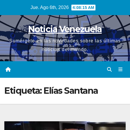
Saltar
Jue. Ago 6th, 2026
4:08:16 AM
al
contenido
Noticia Venezuela
Sumérgete en las novedades sobre las últimas
noticias del mundo.
Etiqueta:
Elías Santana