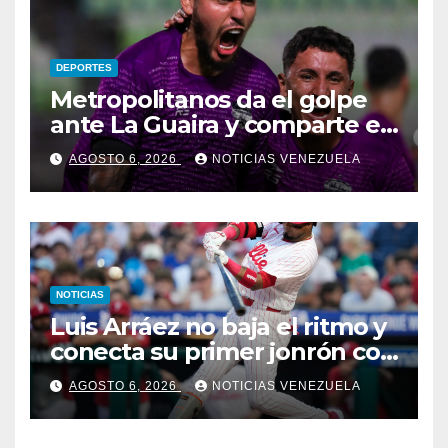
DEPORTES
Metropolitanos da el golpe
ante La Guaira y comparte el
liderato
AGOSTO 6, 2026
NOTICIAS VENEZUELA
NOTICIAS
Luis Arráez no baja el ritmo y
conecta su primer jonrón con
los Filis
AGOSTO 6, 2026
NOTICIAS VENEZUELA