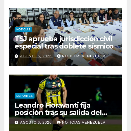
NOTICIAS
TSJ aprueba jurisdicción civil
especial tras doblete sísmico
AGOSTO 6, 2026
NOTICIAS VENEZUELA
DEPORTES
Leandro Fioravanti fija
posición tras su salida del
Deportivo Táchira
AGOSTO 6, 2026
NOTICIAS VENEZUELA