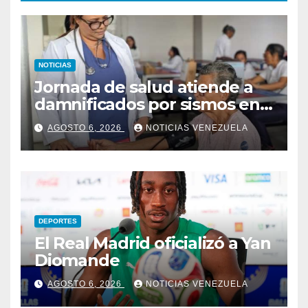
NOTICIAS
Jornada de salud atiende a
damnificados por sismos en
Aragua
AGOSTO 6, 2026
NOTICIAS VENEZUELA
DEPORTES
El Real Madrid oficializó a Yan
Diomande
AGOSTO 6, 2026
NOTICIAS VENEZUELA