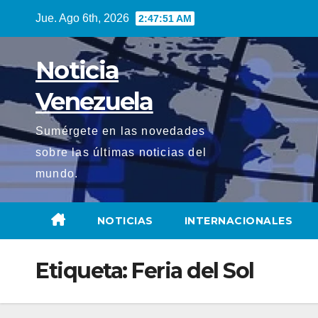
Saltar
Jue. Ago 6th, 2026
2:47:52 AM
al
contenido
Noticia
Venezuela
Sumérgete en las novedades
sobre las últimas noticias del
mundo.
NOTICIAS
INTERNACIONALES
Etiqueta:
Feria del Sol