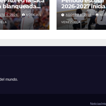
er Abreu la saca
Periodo escolar
a blanqueada
2026-2027 inicia
os Red Sox
14 de septiemb
TO 6, 2026
NOTICIAS
AGOSTO 6, 2026
NOT
UELA
VENEZUELA
 del mundo.
Noticias
Int