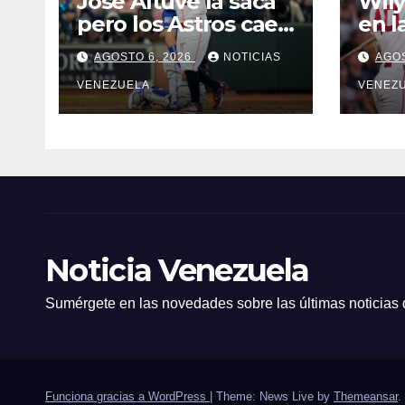
José Altuve la saca
Wily
pero los Astros caen
en l
ante Azulejos
de l
AGOSTO 6, 2026
NOTICIAS
AGOS
VENEZUELA
VENEZ
Noticia Venezuela
Sumérgete en las novedades sobre las últimas noticias
Funciona gracias a WordPress
|
Theme: News Live by
Themeansar
.