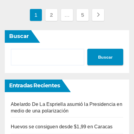
Paginación
1
2
…
5
de
Buscar
entradas
Buscar
Entradas Recientes
Abelardo De La Espriella asumió la Presidencia en
medio de una polarización
Huevos se consiguen desde $1,99 en Caracas