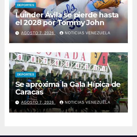
DEPORTES
Luinder Ávila se pierde hasta
el 2028 por Tommy John
AGOSTO 7, 2026
NOTICIAS VENEZUELA
DEPORTES
Se aproxima la Gala Hípica de
Caracas
AGOSTO 7, 2026
NOTICIAS VENEZUELA