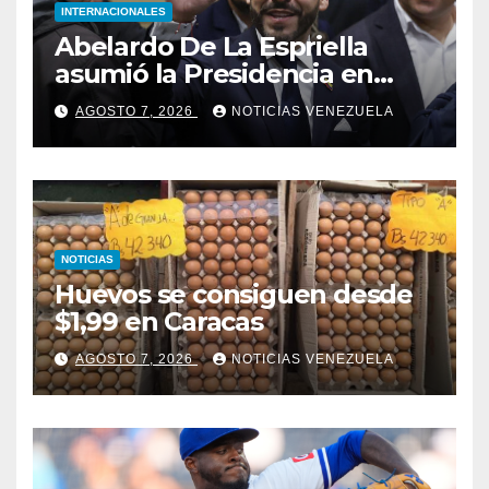
INTERNACIONALES
Abelardo De La Espriella
asumió la Presidencia en
medio de una polarización
AGOSTO 7, 2026
NOTICIAS VENEZUELA
NOTICIAS
Huevos se consiguen desde
$1,99 en Caracas
AGOSTO 7, 2026
NOTICIAS VENEZUELA