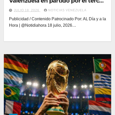
Valenzuela en partido por el tercer
lugar Inglaterra
JULIO 18, 2026
NOTICIAS VENEZUELA
Publicidad / Contenido Patrocinado Por: AL Día y a la
Hora | @Notidiahora 18 julio, 2026…