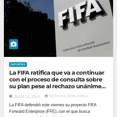
DEPORTES
La FIFA ratifica que va a continuar
con el proceso de consulta sobre
su plan pese al rechazo unánime
de la UEFA y la Concacaf
JULIO 31, 2026
NOTICIAS VENEZUELA
La FIFA defendió este viernes su proyecto FIFA
Forward Enterprise (FFE), con el que busca