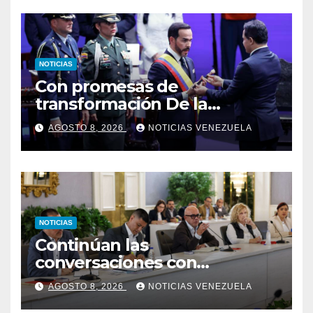
NOTICIAS
Con promesas de
transformación De la
Espriella jura como
AGOSTO 8, 2026
NOTICIAS VENEZUELA
presidente de Colombia
NOTICIAS
Continúan las
conversaciones con
delegación de la Asamblea
AGOSTO 8, 2026
NOTICIAS VENEZUELA
Nacional de 2015