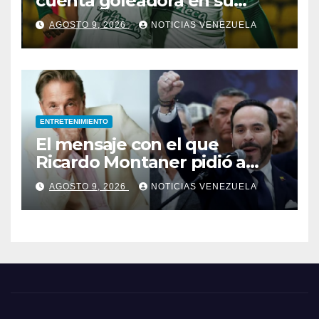
cuenta goleadora en su
debut con Deportivo Cali
AGOSTO 9, 2026
NOTICIAS VENEZUELA
ENTRETENIMIENTO
El mensaje con el que
Ricardo Montaner pidió a
Abelardo de la Espriella
AGOSTO 9, 2026
NOTICIAS VENEZUELA
ayudar a Venezuela