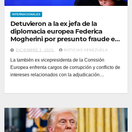
INTERNACIONALES
Detuvieron a la ex jefa de la
diplomacia europea Federica
Mogherini por presunto fraude en
contratos de la UE
DICIEMBRE 2, 2025
NOTICIAS VENEZUELA
La también ex vicepresidenta de la Comisión
Europea enfrenta cargos de corrupción y conflicto de
intereses relacionados con la adjudicación…