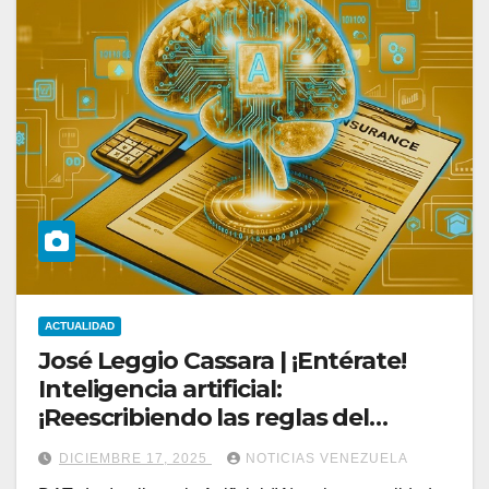
ACTUALIDAD
José Leggio Cassara | ¡Entérate!
Inteligencia artificial:
¡Reescribiendo las reglas del
mundo de los seguros!
DICIEMBRE 17, 2025
NOTICIAS VENEZUELA