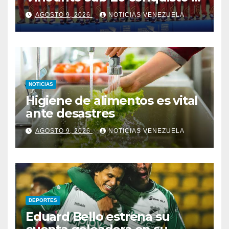
oro en los Juegos
AGOSTO 9, 2026
NOTICIAS VENEZUELA
Centroamericanos y del
Caribe tras unos dramáticos
penales
NOTICIAS
Higiene de alimentos es vital
ante desastres
AGOSTO 9, 2026
NOTICIAS VENEZUELA
DEPORTES
Eduard Bello estrena su