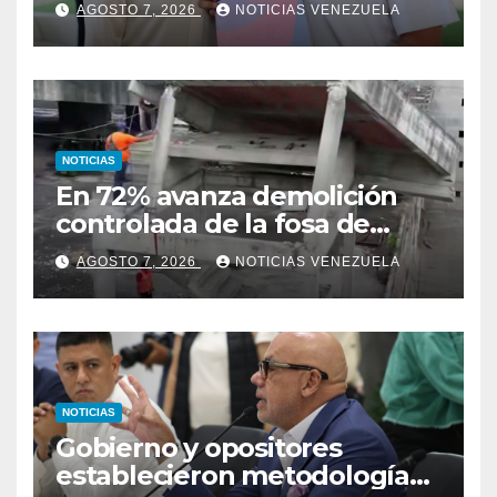
AGOSTO 7, 2026
NOTICIAS VENEZUELA
NOTICIAS
En 72% avanza demolición
controlada de la fosa de
ascensores en la Torre de
AGOSTO 7, 2026
NOTICIAS VENEZUELA
David
NOTICIAS
Gobierno y opositores
establecieron metodología