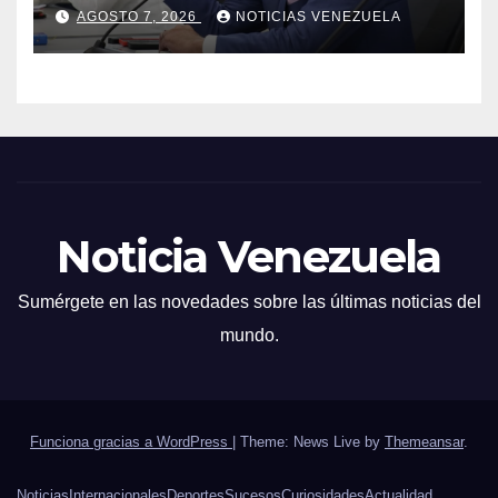
para el proceso de diálogo en
AGOSTO 7, 2026
NOTICIAS VENEZUELA
Venezuela
Noticia Venezuela
Sumérgete en las novedades sobre las últimas noticias del
mundo.
Funciona gracias a WordPress
|
Theme: News Live by
Themeansar
.
Noticias
Internacionales
Deportes
Sucesos
Curiosidades
Actualidad