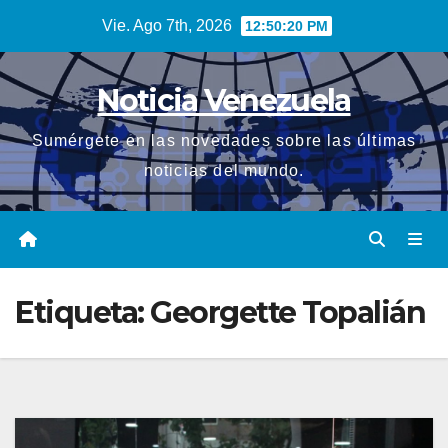
Saltar
Vie. Ago 7th, 2026
12:50:21 PM
al
contenido
Noticia Venezuela
Sumérgete en las novedades sobre las últimas
noticias del mundo.
Etiqueta:
Georgette Topalián