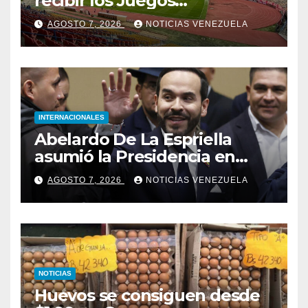
recibir los Juegos
Centroamericanos y del
AGOSTO 7, 2026
NOTICIAS VENEZUELA
Caribe tras mas de 70 años
INTERNACIONALES
Abelardo De La Espriella
asumió la Presidencia en
medio de una polarización
AGOSTO 7, 2026
NOTICIAS VENEZUELA
NOTICIAS
Huevos se consiguen desde