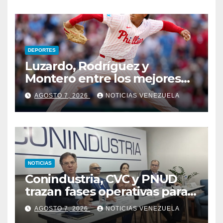
DEPORTES
Luzardo, Rodríguez y
Montero entre los mejores
lanzadores latinos en MLB
AGOSTO 7, 2026
NOTICIAS VENEZUELA
NOTICIAS
Conindustria, CVC y PNUD
trazan fases operativas para
reconstruir a Venezuela
AGOSTO 7, 2026
NOTICIAS VENEZUELA