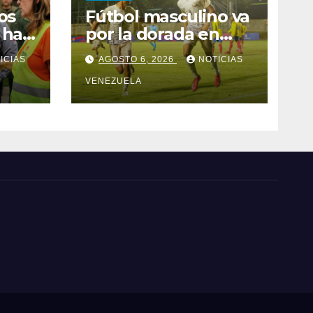
os
Fútbol masculino va
o han
por la dorada en
Santo Domingo
ICIAS
AGOSTO 6, 2026
NOTICIAS
VENEZUELA