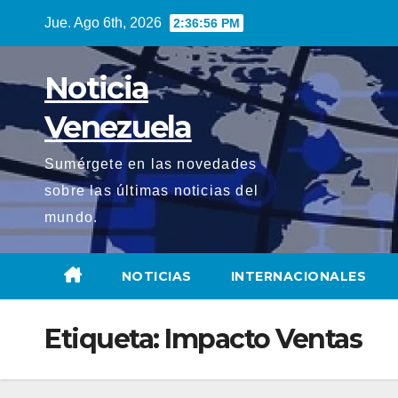
Saltar
Jue. Ago 6th, 2026
2:36:57 PM
al
contenido
Noticia
Venezuela
Sumérgete en las novedades
sobre las últimas noticias del
mundo.
NOTICIAS
INTERNACIONALES
Etiqueta:
Impacto Ventas