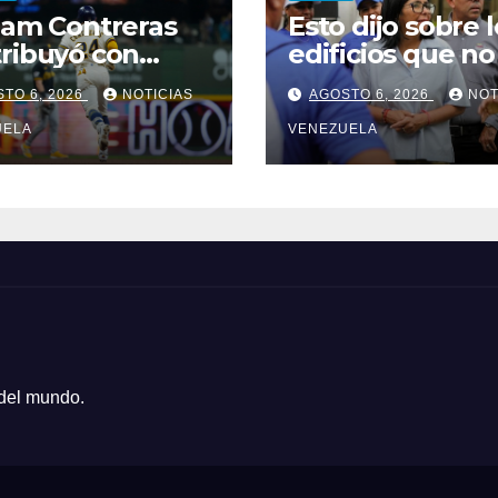
iam Contreras
Esto dijo sobre l
ribuyó con
edificios que n
r al triunfo de
sido atendidos
TO 6, 2026
NOTICIAS
AGOSTO 6, 2026
NOT
waukee
UELA
VENEZUELA
 del mundo.