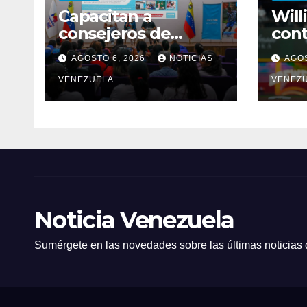
Capacitan a
Will
consejeros de
cont
protección para
pode
AGOSTO 6, 2026
NOTICIAS
AGOS
brindar apoyo a
Mil
niños tras los sismos
VENEZUELA
VENEZ
Noticia Venezuela
Sumérgete en las novedades sobre las últimas noticias