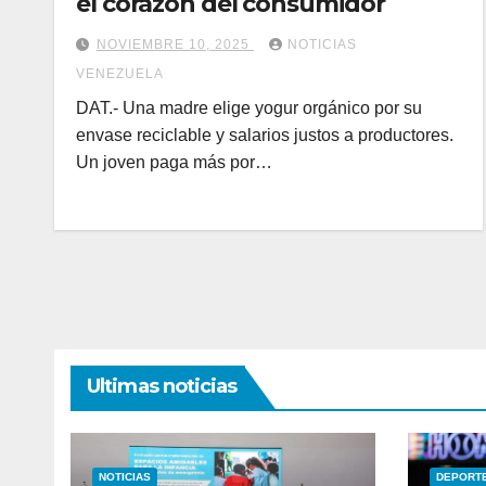
el corazón del consumidor
NOVIEMBRE 10, 2025
NOTICIAS
VENEZUELA
DAT.- Una madre elige yogur orgánico por su
envase reciclable y salarios justos a productores.
Un joven paga más por…
Ultimas noticias
NOTICIAS
DEPORT