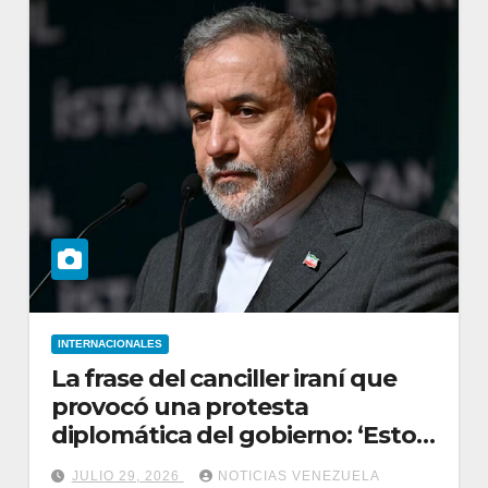
INTERNACIONALES
La frase del canciller iraní que
provocó una protesta
diplomática del gobierno: ‘Esto
no es Venezuela’
JULIO 29, 2026
NOTICIAS VENEZUELA