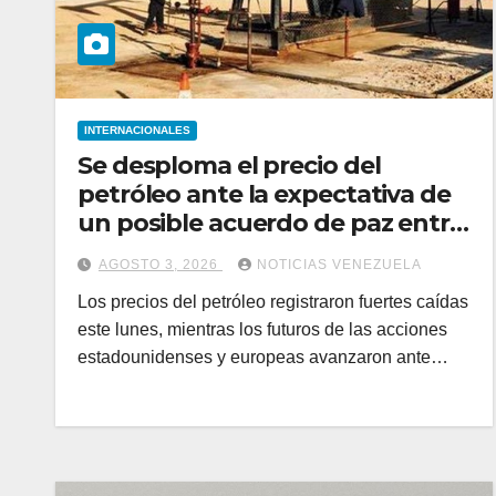
INTERNACIONALES
Se desploma el precio del
petróleo ante la expectativa de
un posible acuerdo de paz entre
EEUU e Irán
AGOSTO 3, 2026
NOTICIAS VENEZUELA
Los precios del petróleo registraron fuertes caídas
este lunes, mientras los futuros de las acciones
estadounidenses y europeas avanzaron ante…