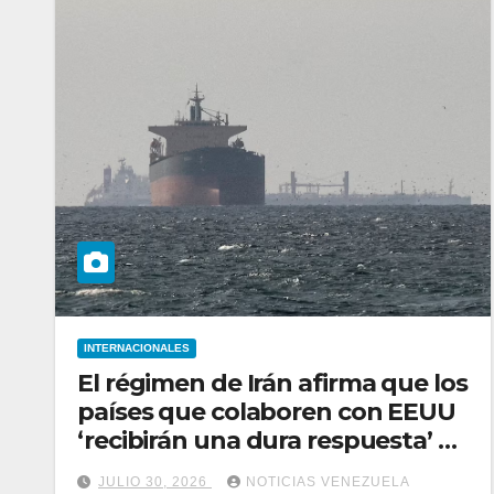
INTERNACIONALES
El régimen de Irán afirma que los
países que colaboren con EEUU
‘recibirán una dura respuesta’ y
ratificó el cierre de Ormuz
JULIO 30, 2026
NOTICIAS VENEZUELA