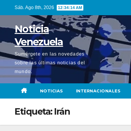
Saltar
Sáb. Ago 8th, 2026
12:34:15 AM
al
contenido
Noticia
Venezuela
Sumérgete en las novedades
sobre las últimas noticias del
mundo.
NOTICIAS
INTERNACIONALES
Etiqueta:
Irán