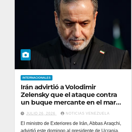
INTERNACIONALES
Irán advirtió a Volodimir
Zelensky que el ataque contra
un buque mercante en el mar
Caspio “no quedará sin
JULIO 26, 2026
NOTICIAS VENEZUELA
respuesta”
El ministro de Exteriores de Irán, Abbas Araqchi,
advirtió este domingo al presidente de Ucrania,