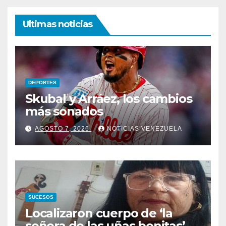
Ultimas noticias
DEPORTES
Skubal y Arráez, los cambios
más sonados
AGOSTO 7, 2026
NOTICIAS VENEZUELA
SUCESOS
Localizaron cuerpo de ‘la
señora de las uñas bonitas’