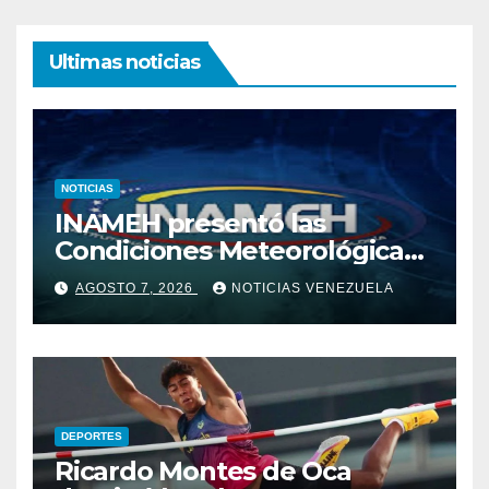
Ultimas noticias
NOTICIAS
INAMEH presentó las
Condiciones Meteorológicas
para las próximas 24 horas,
AGOSTO 7, 2026
NOTICIAS VENEZUELA
de este viernes 7 de agosto
2026
DEPORTES
Ricardo Montes de Oca