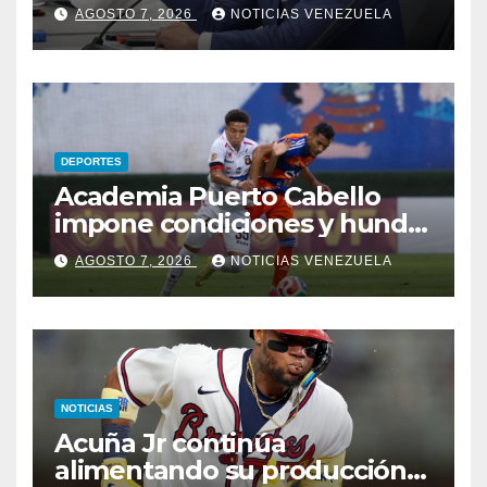
para el proceso de diálogo en
AGOSTO 7, 2026
NOTICIAS VENEZUELA
Venezuela
DEPORTES
Academia Puerto Cabello
impone condiciones y hunde
al Caracas FC
AGOSTO 7, 2026
NOTICIAS VENEZUELA
NOTICIAS
Acuña Jr continúa
alimentando su producción