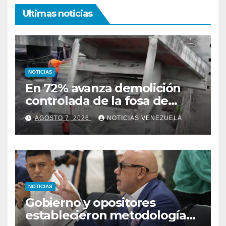
Ultimas noticias
NOTICIAS
En 72% avanza demolición
controlada de la fosa de
ascensores en la Torre de
AGOSTO 7, 2026
NOTICIAS VENEZUELA
David
NOTICIAS
Gobierno y opositores
establecieron metodología