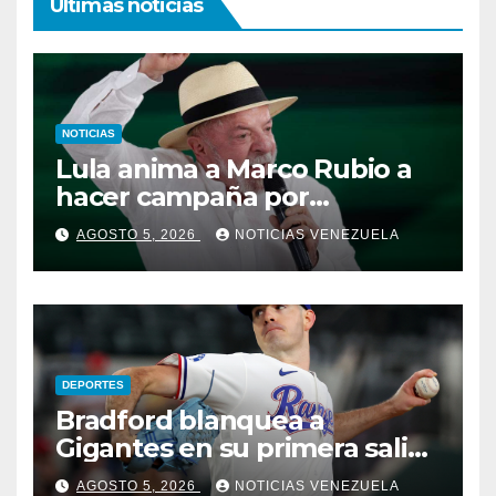
Ultimas noticias
NOTICIAS
Lula anima a Marco Rubio a
hacer campaña por
Bolsonaro: “quiero
AGOSTO 5, 2026
NOTICIAS VENEZUELA
derrotarlos a todos”
DEPORTES
Bradford blanquea a
Gigantes en su primera salida
en MLB
AGOSTO 5, 2026
NOTICIAS VENEZUELA