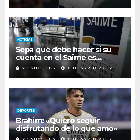
NOTICIAS
Sepa qué debe hacer si su
cuenta en el Saime es
suspendida por faltar a tres
AGOSTO 5, 2026
NOTICIAS VENEZUELA
citas consecutivas
DEPORTES
Brahim: «Quiero seguir
disfrutando de lo que amo»
AGOSTO 5, 2026
NOTICIAS VENEZUELA