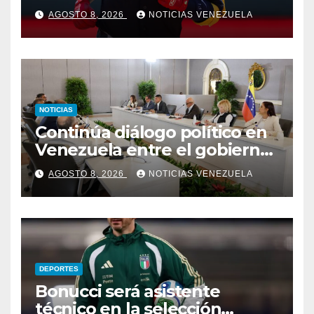
AGOSTO 8, 2026
NOTICIAS VENEZUELA
NOTICIAS
Continúa diálogo político en
Venezuela entre el gobierno
y la oposición
AGOSTO 8, 2026
NOTICIAS VENEZUELA
DEPORTES
Bonucci será asistente
técnico en la selección