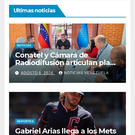
Ultimas noticias
NOTICIAS
Conatel y Cámara de
Radiodifusión articulan plan
de atención a estaciones tras
AGOSTO 8, 2026
NOTICIAS VENEZUELA
sismos
DEPORTES
Gabriel Arias llega a los Mets