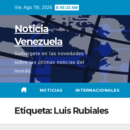
Saltar
Vie. Ago 7th, 2026
8:45:33 AM
al
contenido
Noticia
Venezuela
Sumérgete en las novedades
sobre las últimas noticias del
mundo.
NOTICIAS
INTERNACIONALES
Etiqueta:
Luis Rubiales