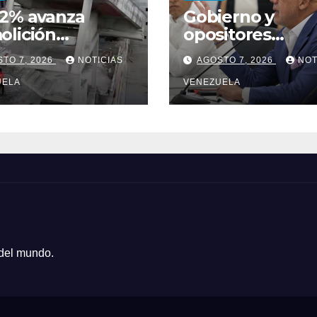
72% avanza
Gobierno y
olición
opositores
rolada de la
establecieron
TO 7, 2026
NOTICIAS
AGOSTO 7, 2026
NOT
 de ascensores
metodología par
a Torre de David
UELA
proceso de diál
VENEZUELA
en Venezuela
 del mundo.