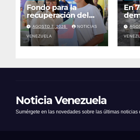
Fondo para la
En 
recuperación del
dem
comercio en La
cont
AGOSTO 7, 2026
NOTICIAS
AGOS
Guaira
fosa
VENEZUELA
en l
VENEZ
Noticia Venezuela
Sumérgete en las novedades sobre las últimas noticias