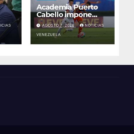
Academia Puerto
Cabello impone
condiciones y
ICIAS
AGOSTO 7, 2026
NOTICIAS
a el
hunde al Caracas FC
ogo
VENEZUELA