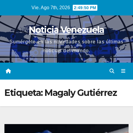
Saltar
Vie. Ago 7th, 2026
2:49:51 PM
al
contenido
Noticia Venezuela
Sumérgete en las novedades sobre las últimas
noticias del mundo.
Etiqueta:
Magaly Gutiérrez