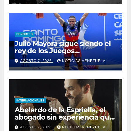
DEPORTES
Julio Mayora sigue siendo el
rey de los Juegos
Centroamericanos
AGOSTO 7, 2026
NOTICIAS VENEZUELA
INTERNACIONALES
Abelardo de la Espriella, el
abogado sin experiencia que
empezó a gobernar
AGOSTO 7, 2026
NOTICIAS VENEZUELA