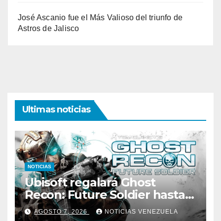
José Ascanio fue el Más Valioso del triunfo de
Astros de Jalisco
Ultimas noticias
NOTICIAS
Ubisoft regalará Ghost
Recon: Future Soldier hasta
la próxima semana
AGOSTO 7, 2026
NOTICIAS VENEZUELA