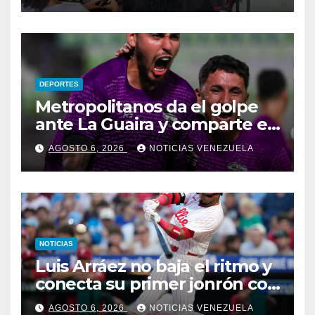
DEPORTES
Metropolitanos da el golpe
ante La Guaira y comparte el
liderato
AGOSTO 6, 2026
NOTICIAS VENEZUELA
NOTICIAS
Luis Arráez no baja el ritmo y
conecta su primer jonrón con
los Filis
AGOSTO 6, 2026
NOTICIAS VENEZUELA