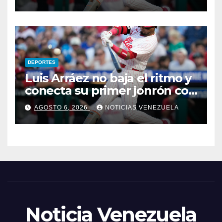
DEPORTES
Luis Arráez no baja el ritmo y
conecta su primer jonrón con
los Filis
AGOSTO 6, 2026
NOTICIAS VENEZUELA
Noticia Venezuela