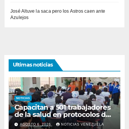
José Altuve la saca pero los Astros caen ante
Azulejos
Ultimas noticias
NOTICIAS
Capacitan a 501 trabajadores
de la salud en protocolos de
vacunación para
AGOSTO 6, 2026
NOTICIAS VENEZUELA
campamentos