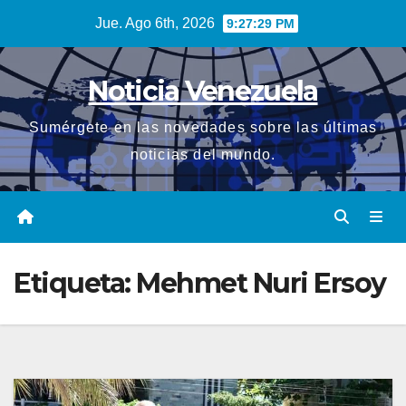
Saltar
Jue. Ago 6th, 2026
9:27:30 PM
al
contenido
Noticia Venezuela
Sumérgete en las novedades sobre las últimas
noticias del mundo.
Etiqueta:
Mehmet Nuri Ersoy