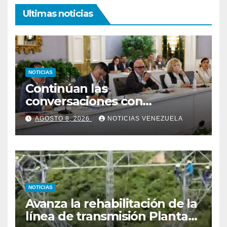
Ultimas noticias
NOTICIAS
Continúan las
conversaciones con
delegación de la Asamblea
AGOSTO 8, 2026
NOTICIAS VENEZUELA
Nacional de 2015
NOTICIAS
Avanza la rehabilitación de la
línea de transmisión Planta