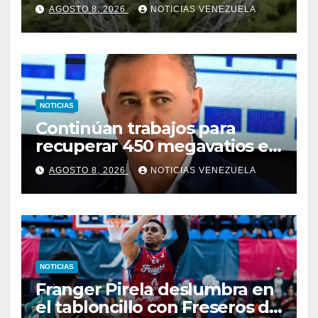
Centro – Yaracuy
AGOSTO 8, 2026
NOTICIAS VENEZUELA
NOTICIAS
Continúan trabajos para
recuperar 450 megavatios en
Termocarabobo tras sismos
AGOSTO 8, 2026
NOTICIAS VENEZUELA
NOTICIAS
Franger Pirela deslumbra en
el tabloncillo con Freseros de