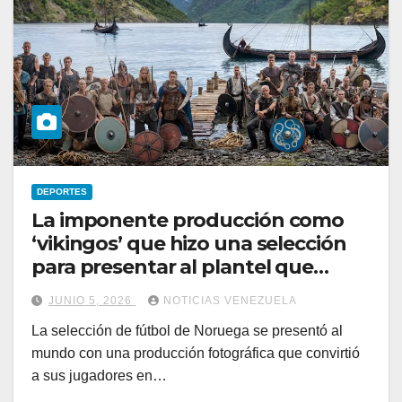
DEPORTES
La imponente producción como
‘vikingos’ que hizo una selección
para presentar al plantel que
viajará al Mundial
JUNIO 5, 2026
NOTICIAS VENEZUELA
La selección de fútbol de Noruega se presentó al
mundo con una producción fotográfica que convirtió
a sus jugadores en…