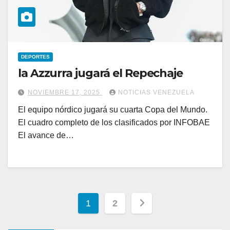
DEPORTES
la Azzurra jugará el Repechaje
NOVIEMBRE 17, 2025
NOTICIAS VENEZUELA
El equipo nórdico jugará su cuarta Copa del Mundo.
El cuadro completo de los clasificados por INFOBAE
El avance de…
Paginación
1
2
de