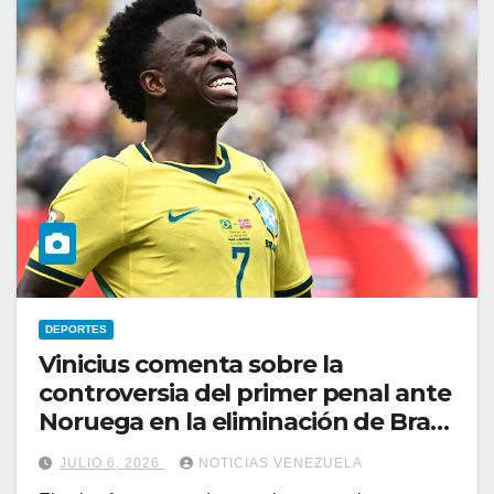
DEPORTES
Vinicius comenta sobre la
controversia del primer penal ante
Noruega en la eliminación de Brasil
del Mundial
JULIO 6, 2026
NOTICIAS VENEZUELA