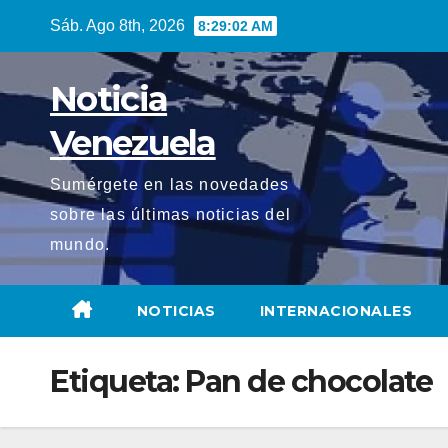
Saltar
Sáb. Ago 8th, 2026
8:29:03 AM
al
contenido
Noticia
Venezuela
Sumérgete en las novedades
sobre las últimas noticias del
mundo.
NOTICIAS
INTERNACIONALES
Etiqueta:
Pan de chocolate