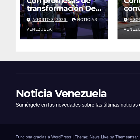
Con promesas de
Cont
transformación De
conv
la Espriella jura
dele
AGOSTO 8, 2026
NOTICIAS
AGOS
como presidente de
Asa
Colombia
VENEZUELA
de 2
VENEZ
Noticia Venezuela
Sumérgete en las novedades sobre las últimas noticias
Funciona gracias a WordPress
|
Theme: News Live by
Themeansar
.