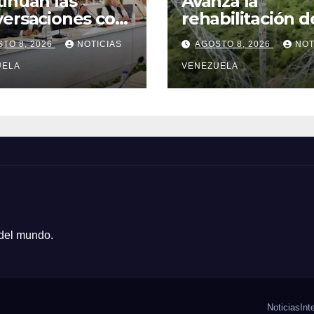
inúan las
Avanza la
ersaciones con
rehabilitación d
gación de la
línea de transm
TO 8, 2026
NOTICIAS
AGOSTO 8, 2026
NOT
mblea Nacional
Planta Centro –
015
UELA
Yaracuy
VENEZUELA
 del mundo.
Noticias
Int