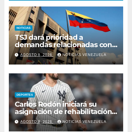
NOTICIAS
TSJ dará prioridad a
demandas relacionadas con
bienes afectados por los
AGOSTO 8, 2026
NOTICIAS VENEZUELA
terremotos
DEPORTES
Carlos Rodón iniciará su
asignación de rehabilitación
en Triple-A
AGOSTO 8, 2026
NOTICIAS VENEZUELA