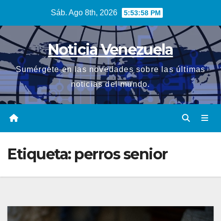
Saltar
Sáb. Ago 8th, 2026
5:53:59 PM
al
contenido
Noticia Venezuela
Sumérgete en las novedades sobre las últimas
noticias del mundo.
Etiqueta:
perros senior