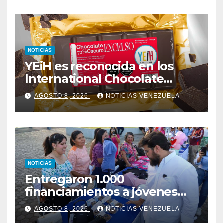
NOTICIAS
YEiH es reconocida en los
International Chocolate
Salon Awards
AGOSTO 8, 2026
NOTICIAS VENEZUELA
NOTICIAS
Entregaron 1.000
financiamientos a jóvenes
empresarios en Monagas
AGOSTO 8, 2026
NOTICIAS VENEZUELA