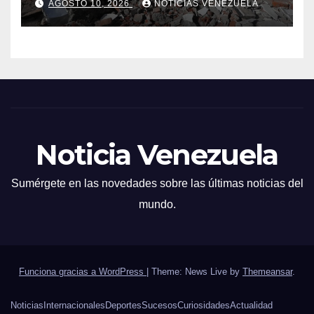
AGOSTO 10, 2026
NOTICIAS VENEZUELA
en Colombia
Noticia Venezuela
Sumérgete en las novedades sobre las últimas noticias del
mundo.
Funciona gracias a WordPress
|
Theme: News Live by
Themeansar
.
Noticias
Internacionales
Deportes
Sucesos
Curiosidades
Actualidad