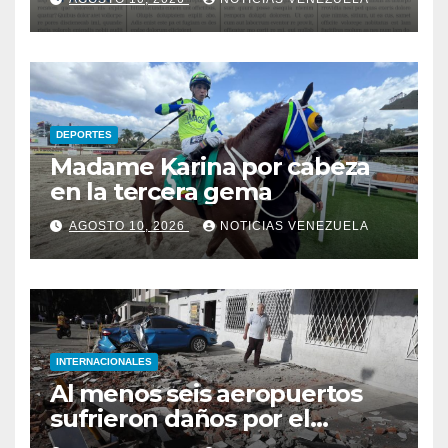
DEPORTES
Madame Karina por cabeza
en la tercera gema
AGOSTO 10, 2026
NOTICIAS VENEZUELA
INTERNACIONALES
Al menos seis aeropuertos
sufrieron daños por el
terremoto de magnitud 7.4