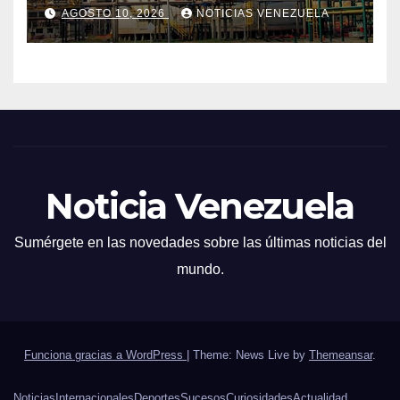
directo de urea a
AGOSTO 10, 2026
NOTICIAS VENEZUELA
productores agrícolas
Noticia Venezuela
Sumérgete en las novedades sobre las últimas noticias del
mundo.
Funciona gracias a WordPress
|
Theme: News Live by
Themeansar
.
Noticias
Internacionales
Deportes
Sucesos
Curiosidades
Actualidad