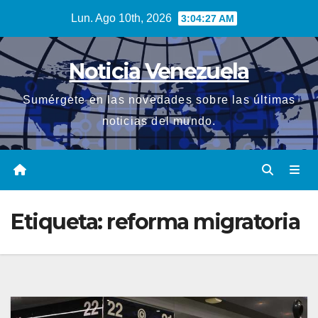
Saltar
Lun. Ago 10th, 2026
3:04:27 AM
al
contenido
Noticia Venezuela
Sumérgete en las novedades sobre las últimas
noticias del mundo.
Etiqueta:
reforma migratoria