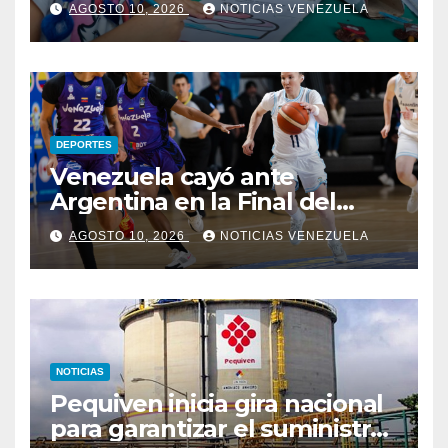
AGOSTO 10, 2026
NOTICIAS VENEZUELA
cultura y el deporte
DEPORTES
Venezuela cayó ante
Argentina en la Final del
Sudamericano
AGOSTO 10, 2026
NOTICIAS VENEZUELA
NOTICIAS
Pequiven inicia gira nacional
para garantizar el suministro