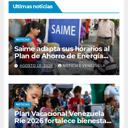
Ultimas noticias
NOTICIAS
Saime adapta sus horarios al
Plan de Ahorro de Energía
Eléctrica y Agua
AGOSTO 10, 2026
NOTICIAS VENEZUELA
NOTICIAS
Plan Vacacional Venezuela
Ríe 2026 fortalece bienestar
emocional a través de la