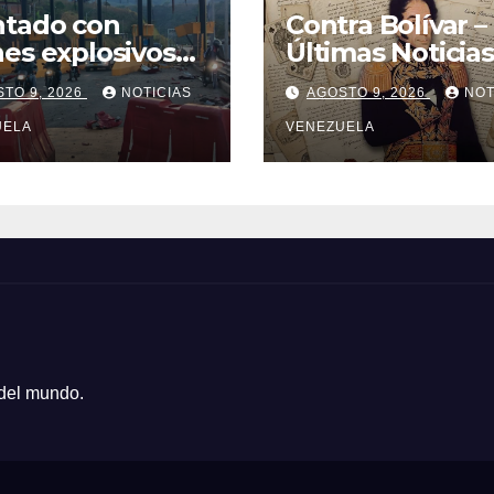
ntado con
Contra Bolívar –
es explosivos
Últimas Noticias
olombia deja
TO 9, 2026
NOTICIAS
AGOSTO 9, 2026
NOT
olicía muerto
UELA
VENEZUELA
 del mundo.