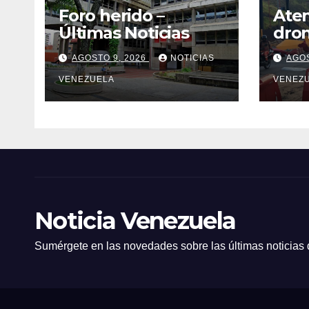
Foro herido –
Ate
Últimas Noticias
dron
en C
AGOSTO 9, 2026
NOTICIAS
AGOS
un p
VENEZUELA
VENEZ
Noticia Venezuela
Sumérgete en las novedades sobre las últimas noticias