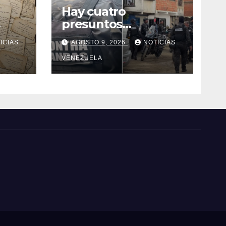
Hay cuatro
presuntos
delincuentes
ICIAS
AGOSTO 9, 2026
NOTICIAS
abatidos
VENEZUELA