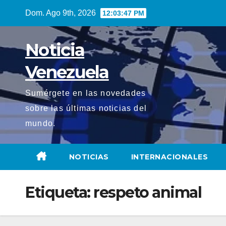
Saltar
Dom. Ago 9th, 2026
12:03:48 PM
al
contenido
Noticia
Venezuela
Sumérgete en las novedades
sobre las últimas noticias del
mundo.
NOTICIAS
INTERNACIONALES
Etiqueta:
respeto animal