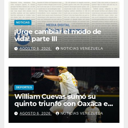
NOTICIAS
¡Urge cambiar el modo de
vida! parte III
AGOSTO 6, 2026
NOTICIAS VENEZUELA
DEPORTES
William Cuevas sumó su
quinto triunfo con Oaxaca en
México
AGOSTO 6, 2026
NOTICIAS VENEZUELA