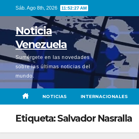
Saltar
Sáb. Ago 8th, 2026
11:52:27 AM
al
contenido
Noticia
Venezuela
Sumérgete en las novedades
sobre las últimas noticias del
mundo.
NOTICIAS
INTERNACIONALES
Etiqueta:
Salvador Nasralla