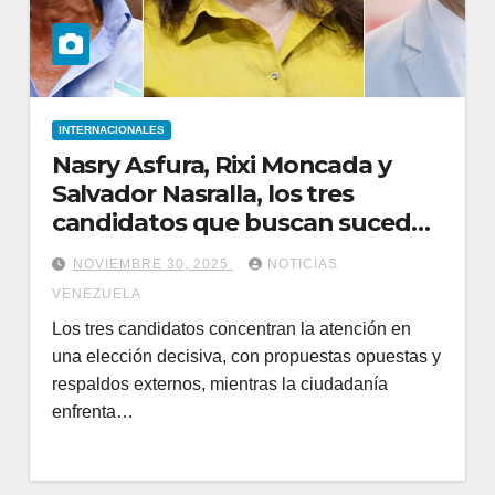
INTERNACIONALES
Nasry Asfura, Rixi Moncada y
Salvador Nasralla, los tres
candidatos que buscan suceder
a Xiomara Castro en Honduras
NOVIEMBRE 30, 2025
NOTICIAS
VENEZUELA
Los tres candidatos concentran la atención en
una elección decisiva, con propuestas opuestas y
respaldos externos, mientras la ciudadanía
enfrenta…