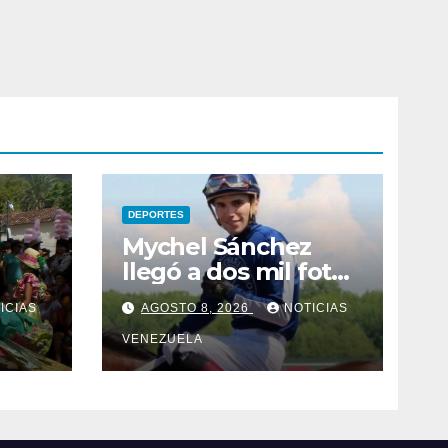
DEPORTES
Mychel Sánchez
llegó a dos mil fotos
en USA
ICIAS
AGOSTO 8, 2026
NOTICIAS
VENEZUELA