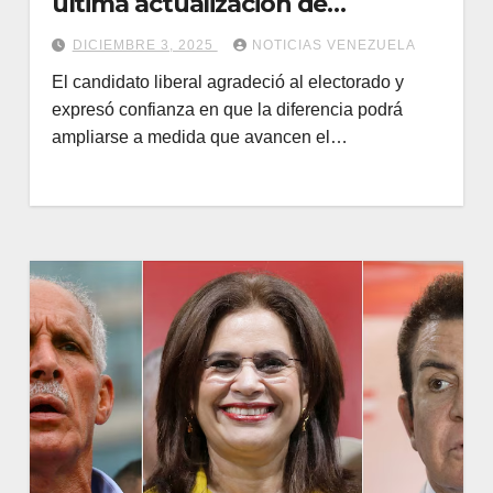
última actualización de
resultados en Honduras
DICIEMBRE 3, 2025
NOTICIAS VENEZUELA
El candidato liberal agradeció al electorado y
expresó confianza en que la diferencia podrá
ampliarse a medida que avancen el…