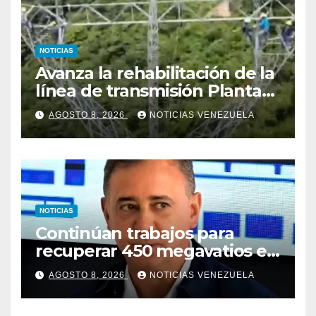
NOTICIAS
Avanza la rehabilitación de la
línea de transmisión Planta
Centro – Yaracuy
AGOSTO 8, 2026
NOTICIAS VENEZUELA
NOTICIAS
Continúan trabajos para
recuperar 450 megavatios en
Termocarabobo tras sismos
AGOSTO 8, 2026
NOTICIAS VENEZUELA