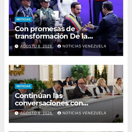
NOTICIAS
Con promesas de
transformación De la
Espriella jura como
AGOSTO 8, 2026
NOTICIAS VENEZUELA
presidente de Colombia
NOTICIAS
Continúan las
conversaciones con
delegación de la Asamblea
AGOSTO 8, 2026
NOTICIAS VENEZUELA
Nacional de 2015