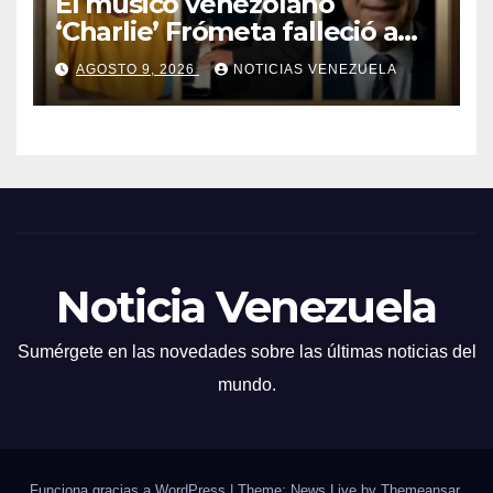
El músico venezolano
‘Charlie’ Frómeta falleció a
sus 82 años
AGOSTO 9, 2026
NOTICIAS VENEZUELA
Noticia Venezuela
Sumérgete en las novedades sobre las últimas noticias del
mundo.
Funciona gracias a WordPress
|
Theme: News Live by
Themeansar
.