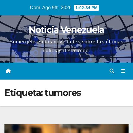
Saltar
Dom. Ago 9th, 2026
1:02:34 PM
al
contenido
Noticia Venezuela
Sumérgete en las novedades sobre las últimas
noticias del mundo.
Etiqueta:
tumores