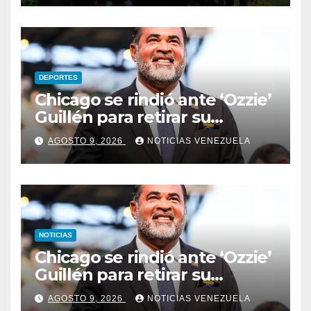
DEPORTES
Chicago se rindió ante ‘Ozzie’
Guillén para retirar su
número
AGOSTO 9, 2026
NOTICIAS VENEZUELA
NOTICIAS
Chicago se rindió ante ‘Ozzie’
Guillén para retirar su
número
AGOSTO 9, 2026
NOTICIAS VENEZUELA