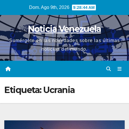
Saltar
Dom. Ago 9th, 2026
9:28:46 AM
al
contenido
Noticia Venezuela
Sumérgete en las novedades sobre las últimas
noticias del mundo.
Etiqueta:
Ucrania