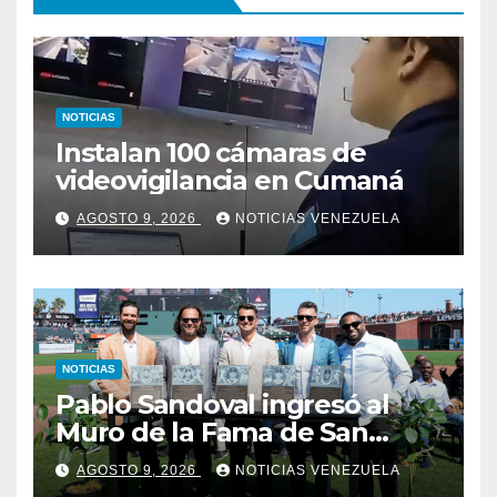
NOTICIAS
Instalan 100 cámaras de
videovigilancia en Cumaná
AGOSTO 9, 2026
NOTICIAS VENEZUELA
NOTICIAS
Pablo Sandoval ingresó al
Muro de la Fama de San
Francisco
AGOSTO 9, 2026
NOTICIAS VENEZUELA