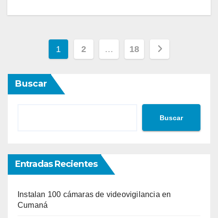
Paginación
1
2
…
18
de
Buscar
entradas
Buscar
Entradas Recientes
Instalan 100 cámaras de videovigilancia en
Cumaná