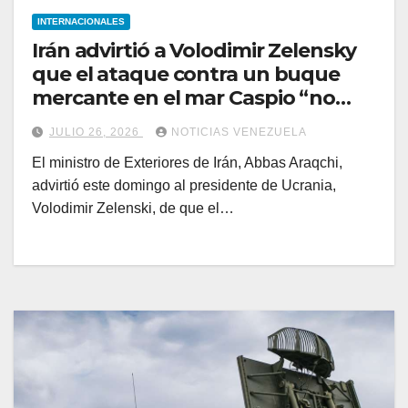
INTERNACIONALES
Irán advirtió a Volodimir Zelensky
que el ataque contra un buque
mercante en el mar Caspio “no
quedará sin respuesta”
JULIO 26, 2026
NOTICIAS VENEZUELA
El ministro de Exteriores de Irán, Abbas Araqchi,
advirtió este domingo al presidente de Ucrania,
Volodimir Zelenski, de que el…