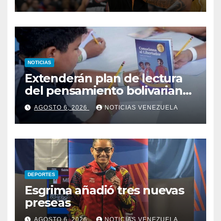
NOTICIAS
Extenderán plan de lectura
del pensamiento bolivariano
en las escuelas
AGOSTO 6, 2026
NOTICIAS VENEZUELA
DEPORTES
Esgrima añadió tres nuevas
preseas
AGOSTO 6, 2026
NOTICIAS VENEZUELA