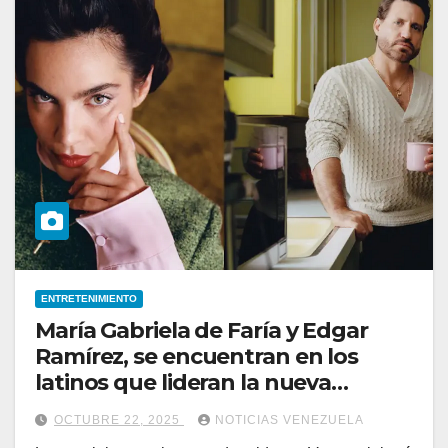
ENTRETENIMIENTO
María Gabriela de Faría y Edgar
Ramírez, se encuentran en los
latinos que lideran la nueva
generación de Hollywood, según
OCTUBRE 22, 2025
NOTICIAS VENEZUELA
Vogue