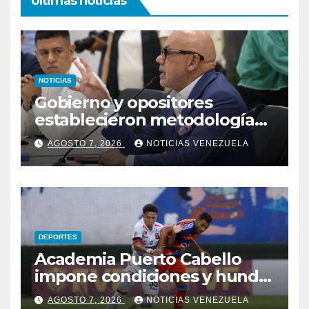
Ultimas noticias
NOTICIAS
Gobierno y opositores
establecieron metodología
para el proceso de diálogo en
AGOSTO 7, 2026
NOTICIAS VENEZUELA
Venezuela
DEPORTES
Academia Puerto Cabello
impone condiciones y hunde
al Caracas FC
AGOSTO 7, 2026
NOTICIAS VENEZUELA