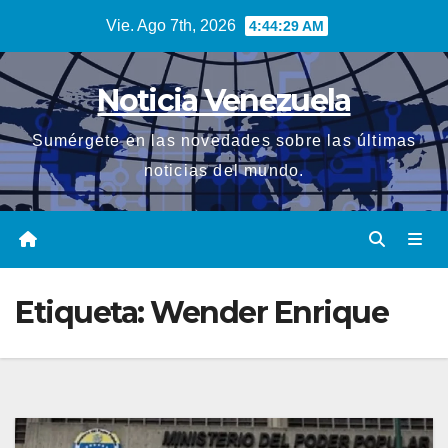
Saltar
Vie. Ago 7th, 2026
4:44:30 AM
al
contenido
Noticia Venezuela
Sumérgete en las novedades sobre las últimas
noticias del mundo.
Etiqueta:
Wender Enrique