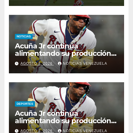
NOTICIAS
Acuña Jr continúa
alimentando su producción
jonronera
AGOSTO 7, 2026
NOTICIAS VENEZUELA
DEPORTES
Acuña Jr continúa
alimentando su producción
jonronera
AGOSTO 7, 2026
NOTICIAS VENEZUELA