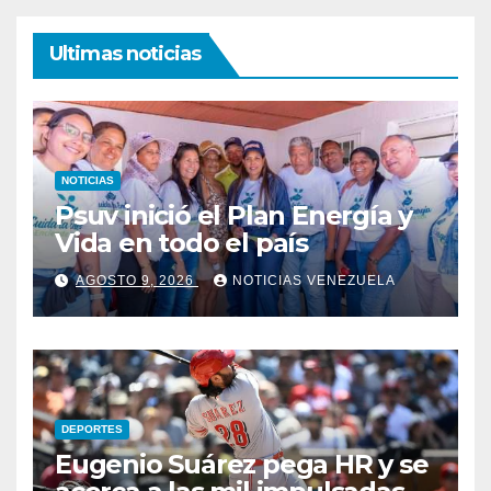
Ultimas noticias
NOTICIAS
Psuv inició el Plan Energía y
Vida en todo el país
AGOSTO 9, 2026
NOTICIAS VENEZUELA
DEPORTES
Eugenio Suárez pega HR y se