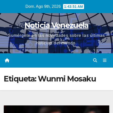
Saltar
Dom. Ago 9th, 2026
1:43:51 AM
al
contenido
Noticia Venezuela
Sumérgete en las novedades sobre las últimas
noticias del mundo.
Etiqueta:
Wunmi Mosaku