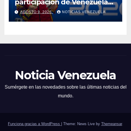
participación de Venezuela
en los XXV Juegos
AGOSTO 9, 2026
NOTICIAS VENEZUELA
Centroamericanos y del
Caribe 2026
Noticia Venezuela
Sumérgete en las novedades sobre las últimas noticias del
mundo.
Funciona gracias a WordPress
|
Theme: News Live by
Themeansar
.