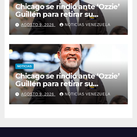
Chicago se rindió ante ‘Ozzie’
Guillén para retirar su
número
AGOSTO 9, 2026
NOTICIAS VENEZUELA
NOTICIAS
Chicago se rindió ante ‘Ozzie’
Guillén para retirar su
número
AGOSTO 9, 2026
NOTICIAS VENEZUELA