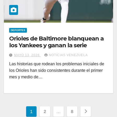
DEPORTES
Orioles de Baltimore blanquean a
los Yankees y ganan la serie
MAYO 13, 2026
NOTICIAS VENEZUELA
Las historias que rodean los problemas iniciales de
los Orioles han sido consistentes durante el primer
mes y medio de…
Paginación
1
2
…
8