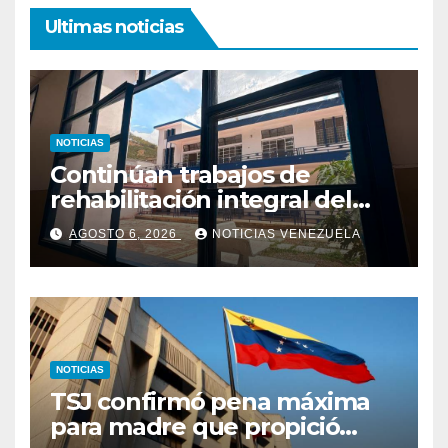
Ultimas noticias
NOTICIAS
Continúan trabajos de
rehabilitación integral del
Hospital El Algodonal en
AGOSTO 6, 2026
NOTICIAS VENEZUELA
Caracas
NOTICIAS
TSJ confirmó pena máxima
para madre que propició