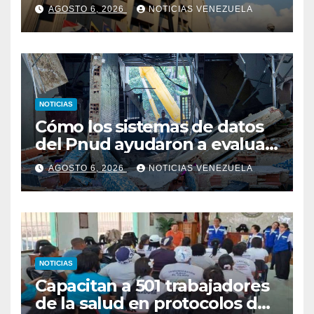
abuso y asesinato de su hijo
AGOSTO 6, 2026
NOTICIAS VENEZUELA
NOTICIAS
Cómo los sistemas de datos
del Pnud ayudaron a evaluar
el sismo y tomar decisiones
AGOSTO 6, 2026
NOTICIAS VENEZUELA
NOTICIAS
Capacitan a 501 trabajadores
de la salud en protocolos de