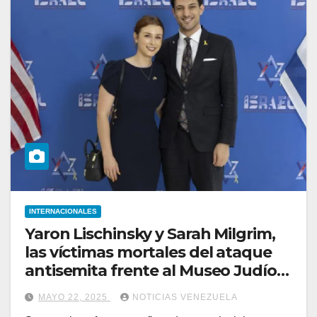
INTERNACIONALES
Yaron Lischinsky y Sarah Milgrim,
las víctimas mortales del ataque
antisemita frente al Museo Judío
en Washington
MAYO 22, 2025
NOTICIAS VENEZUELA