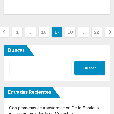
Paginación
1
…
16
17
18
…
22
de
Buscar
entradas
Buscar
Entradas Recientes
Con promesas de transformación De la Espriella
jura como presidente de Colombia