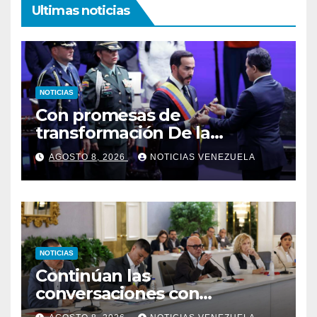
Ultimas noticias
NOTICIAS
Con promesas de
transformación De la
Espriella jura como
AGOSTO 8, 2026
NOTICIAS VENEZUELA
presidente de Colombia
NOTICIAS
Continúan las
conversaciones con
delegación de la Asamblea