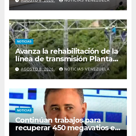
AGOSTO 8, 2026
NOTICIAS VENEZUELA
Nacional de 2015
NOTICIAS
Avanza la rehabilitación de la
línea de transmisión Planta
Centro – Yaracuy
AGOSTO 8, 2026
NOTICIAS VENEZUELA
NOTICIAS
Continúan trabajos para
recuperar 450 megavatios en
Termocarabobo tras sismos