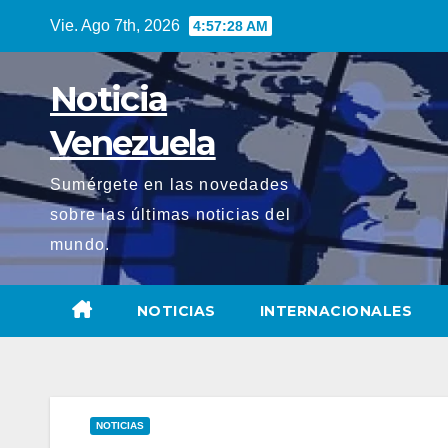
Saltar
Vie. Ago 7th, 2026
4:57:29 AM
al
contenido
Noticia
Venezuela
Sumérgete en las novedades
sobre las últimas noticias del
mundo.
NOTICIAS
INTERNACIONALES
NOTICIAS