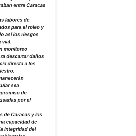
zaban entre Caracas
las labores de
dos para el roleo y
do así los riesgos
 vial.
un monitoreo
ra descartar daños
cia directa a los
iestro.
rmanecerán
cular sea
mpromiso de
ausadas por el
es de Caracas y los
na capacidad de
a integridad del