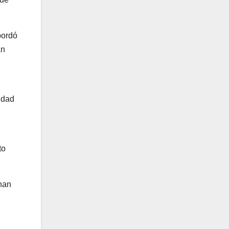
bordó
an
idad
to
 han