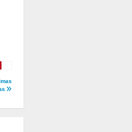
timas
ias