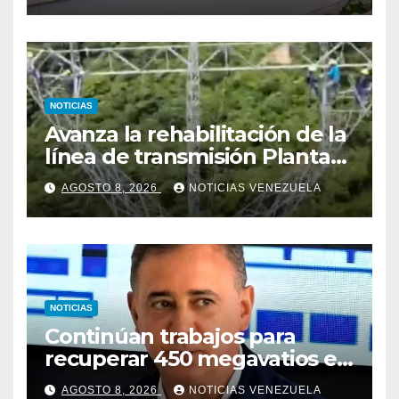
NOTICIAS
Avanza la rehabilitación de la
línea de transmisión Planta
Centro – Yaracuy
AGOSTO 8, 2026
NOTICIAS VENEZUELA
NOTICIAS
Continúan trabajos para
recuperar 450 megavatios en
Termocarabobo tras sismos
AGOSTO 8, 2026
NOTICIAS VENEZUELA