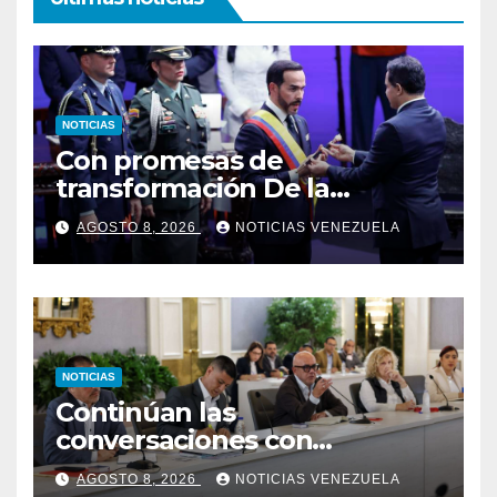
NOTICIAS
Con promesas de
transformación De la
Espriella jura como
AGOSTO 8, 2026
NOTICIAS VENEZUELA
presidente de Colombia
NOTICIAS
Continúan las
conversaciones con
delegación de la Asamblea
AGOSTO 8, 2026
NOTICIAS VENEZUELA
Nacional de 2015