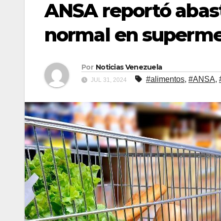
ANSA reportó abas
normal en supermer
Por
Noticias Venezuela
#alimentos
,
#ANSA
,
JUL 31, 2024