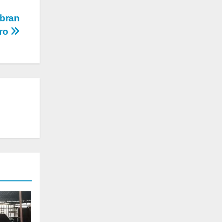
ebran
uro