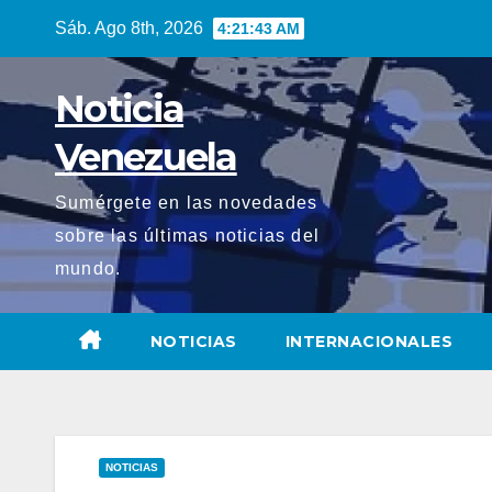
Saltar
Sáb. Ago 8th, 2026
4:21:44 AM
al
contenido
Noticia
Venezuela
Sumérgete en las novedades
sobre las últimas noticias del
mundo.
NOTICIAS
INTERNACIONALES
NOTICIAS