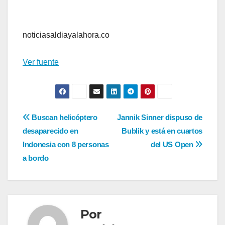
noticiasaldiayalahora.co
Ver fuente
Navegación
Buscan helicóptero
Jannik Sinner dispuso de
desaparecido en
Bublik y está en cuartos
de
Indonesia con 8 personas
del US Open
entradas
a bordo
Por