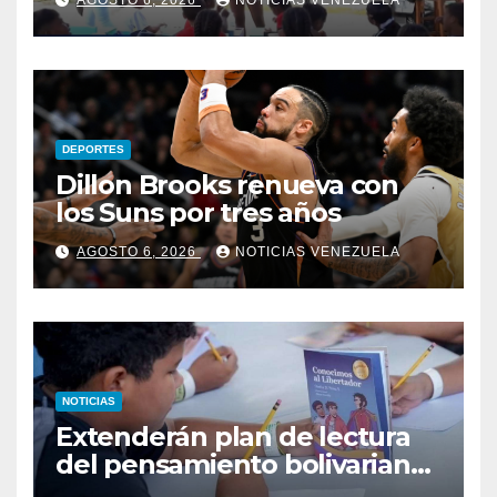
damnificados en La Guaira
DEPORTES
Dillon Brooks renueva con
los Suns por tres años
AGOSTO 6, 2026
NOTICIAS VENEZUELA
NOTICIAS
Extenderán plan de lectura
del pensamiento bolivariano
en las escuelas