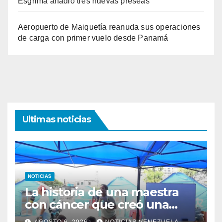
Esgrima añadió tres nuevas preseas
Aeropuerto de Maiquetía reanuda sus operaciones
de carga con primer vuelo desde Panamá
Ultimas noticias
NOTICIAS
La historia de una maestra
con cáncer que creó una
escuelita para niños
AGOSTO 6, 2026
NOTICIAS VENEZUELA