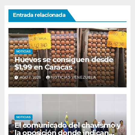
Entrada relacionada
NOTICIAS
Huevos se consiguen desde
$1,99 en Caracas
AGO 7, 2026
NOTICIAS VENEZUELA
NOTICIAS
El comunicado del chavismo y
la oposición donde indican