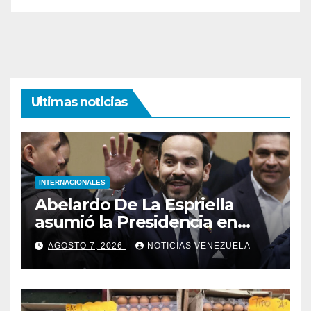
Ultimas noticias
INTERNACIONALES
Abelardo De La Espriella
asumió la Presidencia en
medio de una polarización
AGOSTO 7, 2026
NOTICIAS VENEZUELA